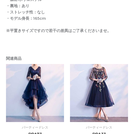
・裏地：あり
・ストレッチ性：なし
・モデル身長：165cm
※平置きサイズですので若干の差異はご了承くださいませ。
関連商品
価
価
格
格
帯:
帯:
¥7,380
¥7,38
–
–
¥14,600
¥14,6
パーティードレス
パーティードレス