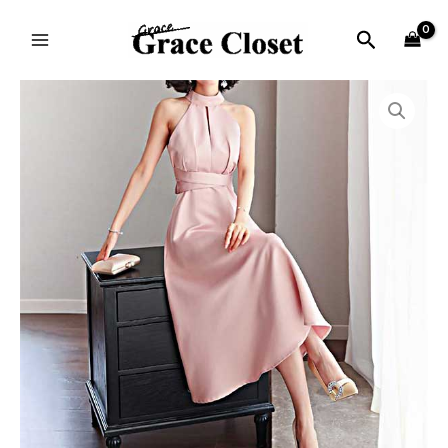
内
MAIN
容
検
MENU
を
索
ス
価
DRA35
キ
格
個
ッ
帯:
プ
¥7,380
–
¥14,600