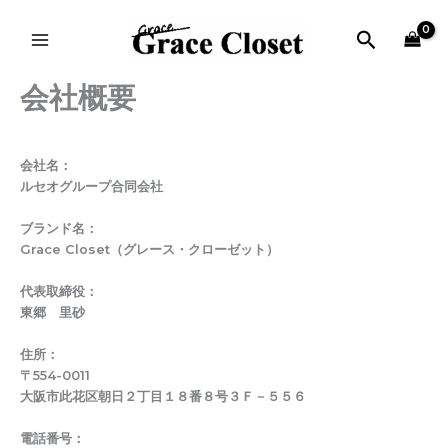
内
MAIN
容
検
MENU
を
索
ス
会社概要
キ
ッ
プ
会社名：
ルセオグループ合同会社
ブランド名：
Grace Closet（グレース・クローゼット）
代表取締役：
東郷 里砂
住所：
〒554-0011
大阪市此花区朝日２丁目１８番８号３Ｆ－５５６
電話番号：