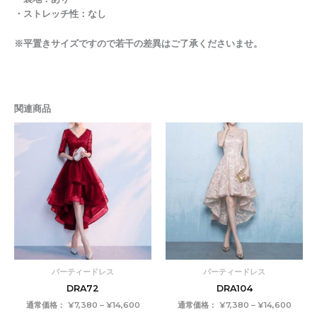
・ストレッチ性：なし
※平置きサイズですので若干の差異はご了承くださいませ。
関連商品
価
価
格
格
帯:
帯:
¥7,380
¥7,38
–
–
¥14,600
¥14,6
パーティードレス
パーティードレス
DRA72
DRA104
通常価格：
¥
7,380
–
¥
14,600
通常価格：
¥
7,380
–
¥
14,600