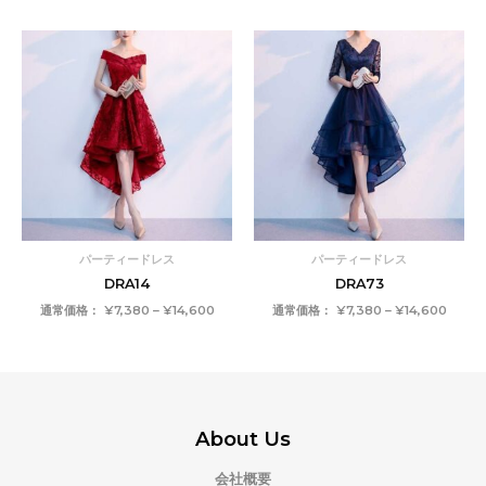
価
価
格
格
帯:
帯:
¥7,380
¥7,38
–
–
¥14,600
¥14,6
パーティードレス
パーティードレス
DRA14
DRA73
通常価格：
¥
7,380
–
¥
14,600
通常価格：
¥
7,380
–
¥
14,600
About Us
会社概要