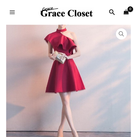
内
MAIN
容
検
MENU
を
索
ス
価
DRA16
キ
格
個
ッ
帯:
プ
¥10,880
–
¥19,750