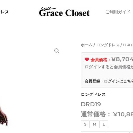
ドレス
ご利用ガイド
DRD19
ホーム
/
ロングドレス
/ DRD
個
¥8,70
会員価格：
ログインすると会員価格
会員登録・ログインはこち
ロングドレス
DRD19
通常価格：
¥
10,8
S
M
L