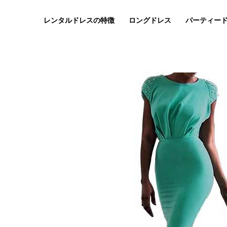
内
容
レンタルドレスの特徴
ロングドレス
パーティー
を
ス
キ
ッ
プ