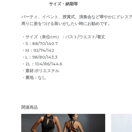
サイズ・納期等
パーティ、イベント、授賞式、演奏会など華やかにドレス
周りに差をつける装いがしたい時にお勧めです。
・サイズ（単位cm）：バスト/ウエスト/着丈
・S：88/70/140.7
・M：92/74/142
・L：98/80/143.3
・2L：104/86/144.6
・素材:ポリエステル
・裏地：なし
関連商品
価
格
帯:
¥10,880