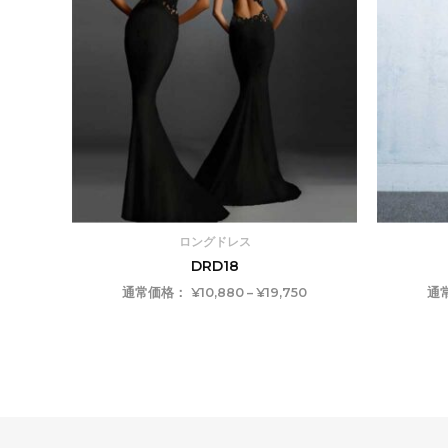
–
¥19,750
ロングドレス
DRD18
通常価格：
¥
10,880
–
¥
19,750
通