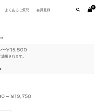
¥10,880
–
検
よくあるご質問
会員登録
¥19,750
索
価
19
格
帯:
4〜¥15,800
¥10,880
が適用されます。
–
¥19,750
ら
80
–
¥
19,750