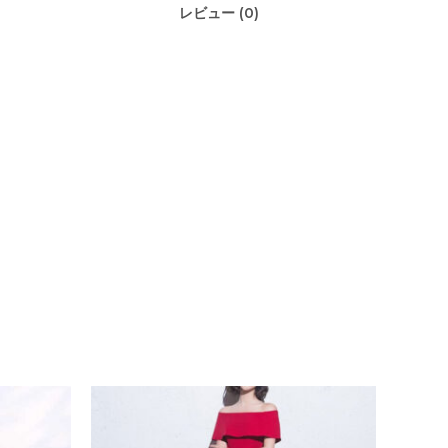
レビュー (0)
価
価
格
格
帯:
帯:
¥10,880
¥10,880