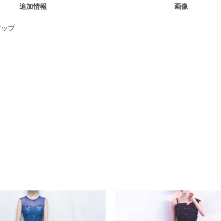
追加情報
画像
アップ
価
格
帯:
¥10,880