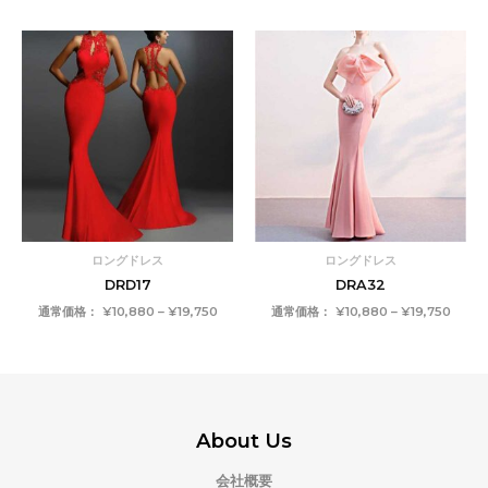
価
価
格
格
帯:
帯:
¥10,880
¥10,8
–
–
¥19,750
¥19,7
ロングドレス
ロングドレス
DRD17
DRA32
通常価格：
¥
10,880
–
¥
19,750
通常価格：
¥
10,880
–
¥
19,750
About Us
会社概要