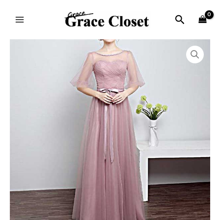
内
MAIN
容
検
MENU
を
索
ス
価
DRB19
キ
格
個
ッ
帯:
プ
¥10,880
–
¥19,750