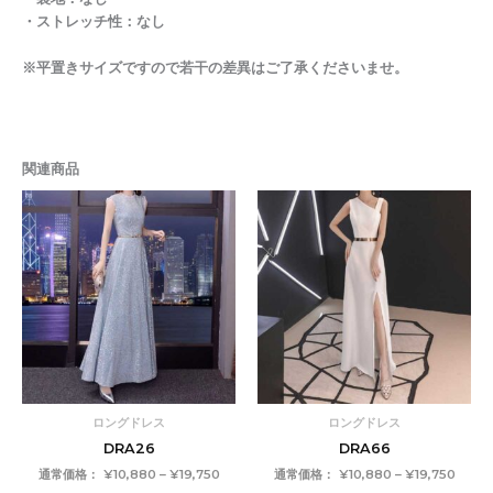
・ストレッチ性：なし
※平置きサイズですので若干の差異はご了承くださいませ。
関連商品
価
価
格
格
帯:
帯:
¥10,880
¥10,8
–
–
¥19,750
¥19,7
ロングドレス
ロングドレス
DRA26
DRA66
通常価格：
¥
10,880
–
¥
19,750
通常価格：
¥
10,880
–
¥
19,750