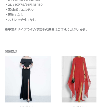
・2L：93/78/96/145-150
・素材:ポリエステル
・裏地：なし
・ストレッチ性：なし
※平置きサイズですので若干の差異はご了承くださいませ。
関連商品
価
価
格
格
帯:
帯:
¥10,880
¥10,8
–
–
¥19,750
¥19,7
ロングドレス
ロングドレス