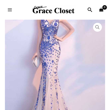
内
MAIN
容
検
MENU
を
索
ス
価
DRA49
キ
格
個
ッ
帯:
プ
¥10,880
–
¥19,750