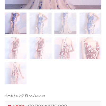
ホーム
/
ロングドレス
/ DRA49
¥8,704〜¥15,800