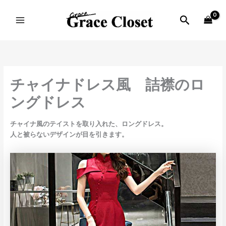
内
MAIN
容
検
MENU
を
索
ス
キ
ッ
プ
チャイナドレス風 詰襟のロ
ングドレス
チャイナ風のテイストを取り入れた、ロングドレス。
人と被らないデザインが目を引きます。