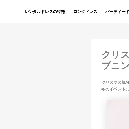
内
容
レンタルドレスの特徴
ロングドレス
パーティー
を
ス
キ
ッ
プ
クリ
ブニ
クリスマス気
冬のイベント