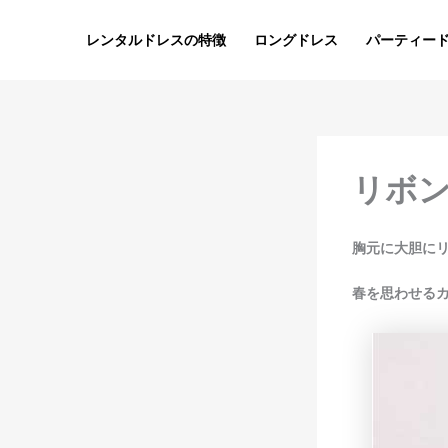
内
容
レンタルドレスの特徴
ロングドレス
パーティー
を
ス
キ
ッ
プ
リボ
胸元に大胆に
春を思わせる